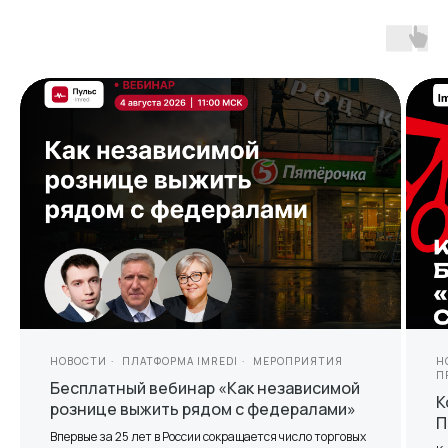
НОВОСТИ
ПЛАТФОРМА IMREDI
МЕРОПРИЯТИЯ
Н
П
Бесплатный вебинар «Как независимой
К
рознице выжить рядом с федералами»
П
Впервые за 25 лет в России сокращается число торговых