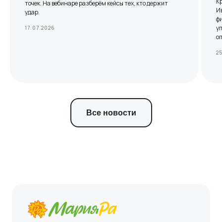
К
точек. На вебинаре разберём кейсы тех, кто держит
Ив
удар.
ф
у
17.07.2026
о
2
Все новости