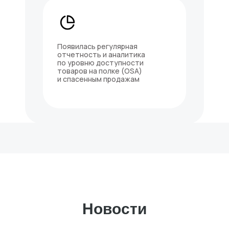
Появилась регулярная
отчетность и аналитика
Исследования осуществляются при грантовой поддержке Фонда
по уровню доступности
«Сколково» и «Фонда содействия инновациям»
товаров на полке (OSA)
Информация по требованию Минцифры для сайта
и спасенным продажам
организации в сфере ИТ
Новости