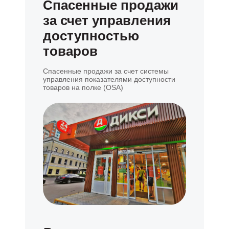
Спасенные продажи
+7(495)188-9231
SALES@IMREDI.BIZ
за счет управления
доступностью
О платформе
ИИ в Imredi
товаров
О компании
Вакансии
Спасенные продажи за счет системы
управления показателями доступности
Кейсы
товаров на полке (OSA)
Блог
Истории успеха
Контакты
Сценарии
применения
Отрасли
Продукты
Продуктовый
Imredi Audit Pro
ритейл
Enterprise
Imredi Audit Pro
Алкомаркеты
Light
Мода
Imredi Insight
Банки и Финтех