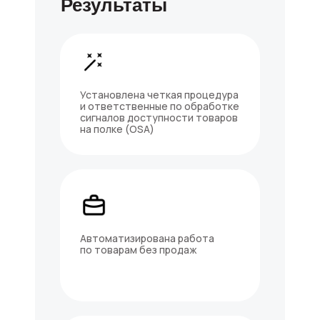
Результаты
Imredi Promo
Аптеки
Imredi WFM
Контроль ПВЗ
Imredi OSA
Политика
Установлена четкая процедура
конфиденциальности
и ответственные по обработке
сигналов доступности товаров
на полке (OSA)
Тех.поддержка
Скачать
мобильное приложение
Автоматизирована работа
по товарам без продаж